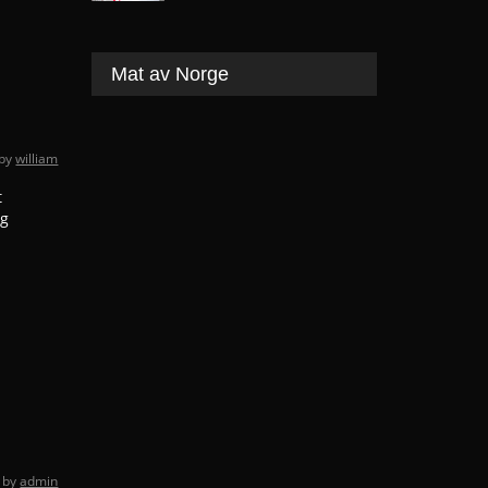
Mat av Norge
by
william
t
og
n
by
admin