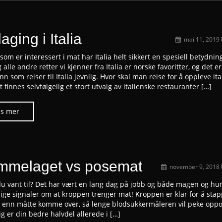
aging i Italia
mai 11, 2019
som er interessert i mat har Italia helt sikkert en spesiell betydning
 alle andre retter vi kjenner fra Italia er norske favoritter, og det 
 som reiser til Italia jevnlig. Hvor skal man reise for å oppleve ita
 finnes selvfølgelig et stort utvalg av italienske restauranter […]
mmelaget vs posemat
november 9, 2018
du vant til? Det har vært en lang dag på jobb og både magen og h
lige signaler om at kroppen trenger mat! Kroppen er klar for å stap
 enn måtte komme over, så lenge blodsukkermåleren vil peke oppo
g er din bedre halvdel allerede i […]