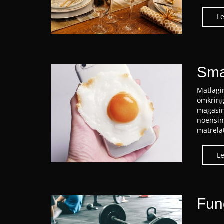
Sma
Matlagi
omkring
magasin
noensin
matrelat
Fun