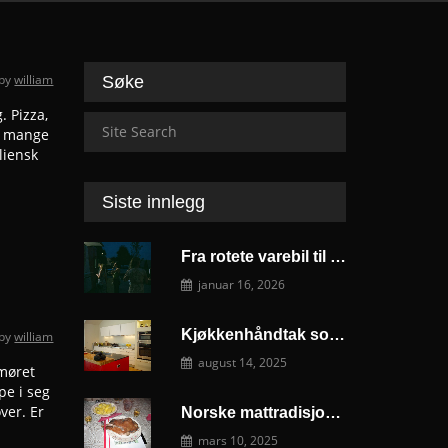
by
william
Søke
. Pizza,
er mange
liensk
Siste innlegg
Fra rotete varebil til rullende kjøkken på budsjett
januar 16, 2026
Kjøkkenhåndtak som forvandler hele kjøkkenet ditt
by
william
august 14, 2025
umøret
pe i seg
ver. Er
Norske mattradisjoner som holder på å forsvinne
mars 10, 2025