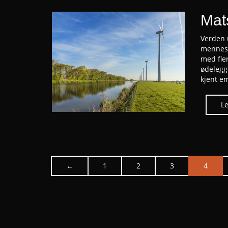
Mats
Verden u
mennesk
med fle
ødelegg
kjent e
←
1
2
3
4