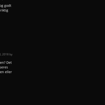
 og godt
riktig
8, 2018
by
nen? Det
seres
en eller