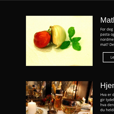
Matl
For deg 
pasta og
nordmenn
mat? Det
Hje
Hva er 
gir tyde
hva den
du heldi