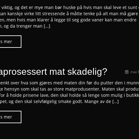
r viktig, og det er mye man bør huske på hvis man skal leve et sunt
 kan kanskje virke litt stressende å måtte tenke på alt man må gjøre 
den, men hvis man klarer å legge til seg gode vaner kan man endre
en, og da trenger man […]
raprosessert mat skadelig?
mai 
tenkt over hva som gjøres med maten din før du putter den i mun
e hensyn som skal tas av store matprodusenter. Maten skal produ
for å holde prisene lave, den skal holde så lenge som mulig i butikk
apet, og den skal selvfølgelig smake godt. Mange av de […]