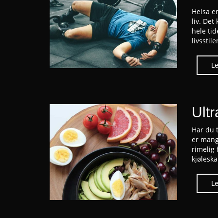
Helsa e
liv. Det
hele ti
livsstil
Ult
Har du 
er mang
rimelig 
kjølesk