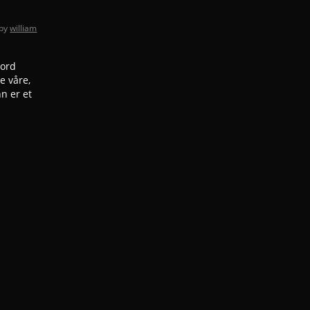
by
william
jord
e våre,
n er et
on