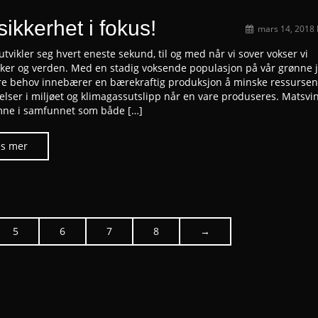
ikkerhet i fokus!
mars 14, 2018
tvikler seg hvert eneste sekund, til og med når vi sover vokser vi
er og verden. Med en stadig voksende populasjon på vår grønne 
re behov innebærer en bærekraftig produksjon å minske ressursen
elser i miljøet og klimagassutslipp når en vare produseres. Matsvin
mne i samfunnet som både […]
5
6
7
8
→
Posts
navigati