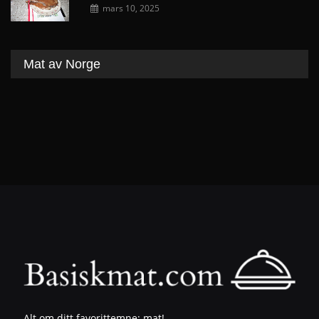
mars 10, 2025
Mat av Norge
Alt om ditt favorittemne; mat!