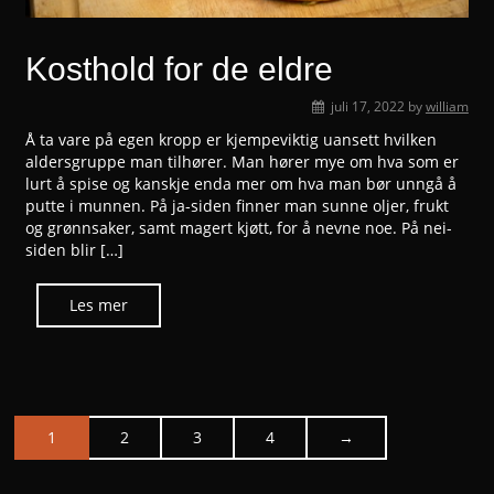
Kosthold for de eldre
juli 17, 2022
by
william
Å ta vare på egen kropp er kjempeviktig uansett hvilken
aldersgruppe man tilhører. Man hører mye om hva som er
lurt å spise og kanskje enda mer om hva man bør unngå å
putte i munnen. På ja-siden finner man sunne oljer, frukt
og grønnsaker, samt magert kjøtt, for å nevne noe. På nei-
siden blir […]
1
2
3
4
→
Posts